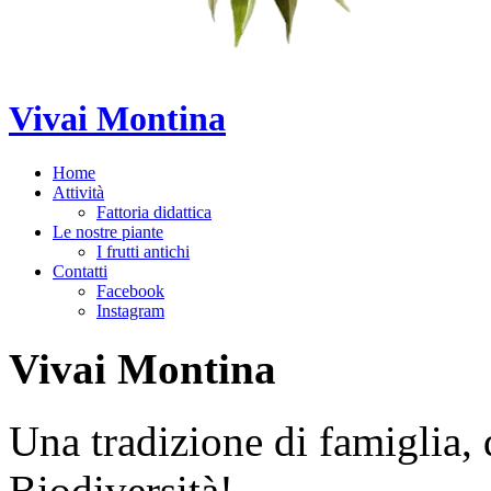
Vivai Montina
Home
Attività
Fattoria didattica
Le nostre piante
I frutti antichi
Contatti
Facebook
Instagram
Vivai Montina
Una tradizione di famiglia,
Biodiversità!