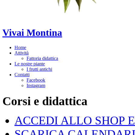
Vivai Montina
Home
Attività
Fattoria didattica
Le nostre piante
I frutti antichi
Contatti
Facebook
Instagram
Corsi
e
didattica
ACCEDI ALLO SHOP E 
SCARICA CALENDARI