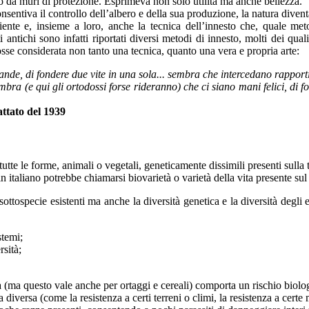
to da muri di protezione. Esprimeva non solo utilità ma anche bellezza.
consentiva il controllo dell’albero e della sua produzione, la natura dive
riente e, insieme a loro, anche la tecnica dell’innesto che, quale met
ati antichi sono infatti riportati diversi metodi di innesto, molti dei q
fosse considerata non tanto una tecnica, quanto una vera e propria arte:
rande, di fondere due vite in una sola... sembra che intercedano rapport
ra (e qui gli ortodossi forse rideranno) che ci siano mani felici, di for
attato del 1939
tutte le forme, animali o vegetali, geneticamente dissimili presenti sulla t
in italiano potrebbe chiamarsi biovarietà o varietà della vita presente sul
 sottospecie esistenti ma anche la diversità genetica e la diversità degli
stemi;
sità;
 (ma questo vale anche per ortaggi e cereali) comporta un rischio biologi
diversa (come la resistenza a certi terreni o climi, la resistenza a certe m