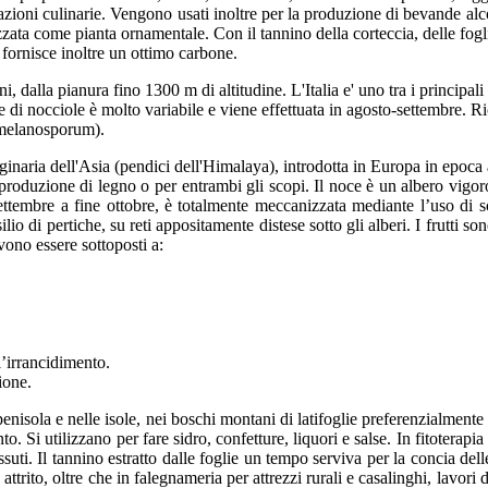
zioni culinarie. Vengono usati inoltre per la produzione di bevande alcoli
zzata come pianta ornamentale. Con il tannino della corteccia, delle foglie 
; fornisce inoltre un ottimo carbone.
ioni, dalla pianura fino 1300 m di altitudine. L'Italia e' uno tra i principal
i nocciole è molto variabile e viene effettuata in agosto-settembre. Rico
 melanosporum).
inaria dell'Asia (pendici dell'Himalaya), introdotta in Europa in epoca ant
 produzione di legno o per entrambi gli scopi. Il noce è un albero vigoro
settembre a fine ottobre, è totalmente meccanizzata mediante l’uso di scu
ilio di pertiche, su reti appositamente distese sotto gli alberi. I frutti 
vono essere sottoposti a:
’irrancidimento.
ione.
a penisola e nelle isole, nei boschi montani di latifoglie preferenzialmen
 utilizzano per fare sidro, confetture, liquori e salse. In fitoterapia i f
ssuti. Il tannino estratto dalle foglie un tempo serviva per la concia dell
attrito, oltre che in falegnameria per attrezzi rurali e casalinghi, lavori 