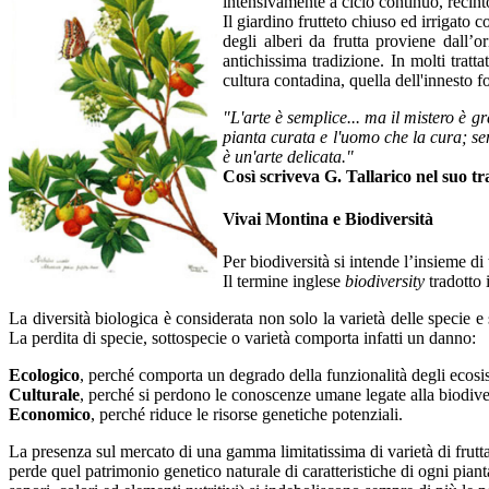
intensivamente a ciclo continuo, recin
Il giardino frutteto chiuso ed irrigato 
degli alberi da frutta proviene dall’o
antichissima tradizione. In molti tratt
cultura contadina, quella dell'innesto 
"L'arte è semplice... ma il mistero è g
pianta curata e l'uomo che la cura; semb
è un'arte delicata."
Così scriveva G. Tallarico nel suo tr
Vivai Montina e Biodiversità
Per biodiversità si intende l’insieme di 
Il termine inglese
biodiversity
tradotto 
La diversità biologica è considerata non solo la varietà delle specie e
La perdita di specie, sottospecie o varietà comporta infatti un danno:
Ecologico
, perché comporta un degrado della funzionalità degli ecosi
Culturale
, perché si perdono le conoscenze umane legate alla biodiver
Economico
, perché riduce le risorse genetiche potenziali.
La presenza sul mercato di una gamma limitatissima di varietà di frutta
perde quel patrimonio genetico naturale di caratteristiche di ogni pianta 