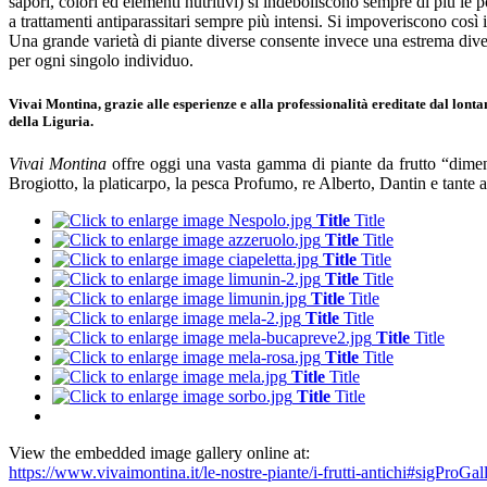
sapori, colori ed elementi nutritivi) si indeboliscono sempre di più le 
a trattamenti antiparassitari sempre più intensi. Si impoveriscono così i 
Una grande varietà di piante diverse consente invece una estrema diver
per ogni singolo individuo.
Vivai Montina, grazie alle esperienze e alla professionalità ereditate dal lonta
della Liguria.
Vivai Montina
offre oggi una vasta gamma di piante da frutto “dimenti
Brogiotto, la platicarpo, la pesca Profumo, re Alberto, Dantin e tante alt
Title
Title
Title
Title
Title
Title
Title
Title
Title
Title
Title
Title
Title
Title
Title
Title
Title
Title
Title
Title
View the embedded image gallery online at:
https://www.vivaimontina.it/le-nostre-piante/i-frutti-antichi#sigProG