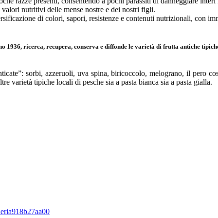
poche razze presenti, consentendo a pochi parassiti di danneggiare interi 
valori nutritivi delle mense nostre e dei nostri figli.
sificazione di colori, sapori, resistenze e contenuti nutrizionali, con 
no 1936, ricerca, recupera, conserva e diffonde le varietà di frutta antiche tipic
cate”: sorbi, azzeruoli, uva spina, biricoccolo, melograno, il pero cosc
re varietà tipiche locali di pesche sia a pasta bianca sia a pasta gialla.
alleria918b27aa00