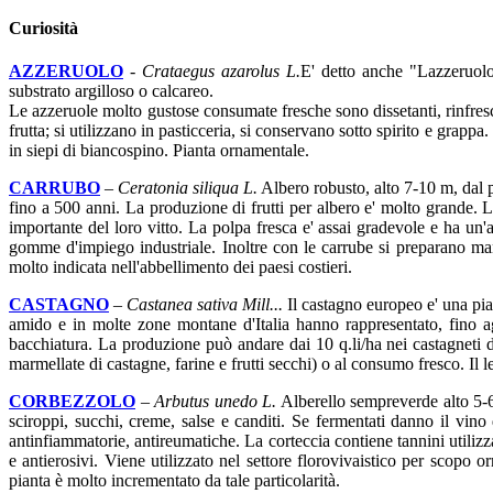
Curiosità
AZZERUOLO
-
Crataegus azarolus L.
E' detto anche "Lazzeruolo"
substrato argilloso o calcareo.
Le azzeruole molto gustose consumate fresche sono dissetanti, rinfresc
frutta; si utilizzano in pasticceria, si conservano sotto spirito e grappa. 
in siepi di biancospino. Pianta ornamentale.
CARRUBO
–
Ceratonia siliqua L.
Albero robusto, alto 7-10 m, dal po
fino a 500 anni. La produzione di frutti per albero e' molto grande. L
importante del loro vitto. La polpa fresca e' assai gradevole e ha un'
gomme d'impiego industriale. Inoltre con le carrube si preparano mang
molto indicata nell'abbellimento dei paesi costieri.
CASTAGNO
–
Castanea sativa Mill...
Il castagno europeo e' una pia
amido e in molte zone montane d'Italia hanno rappresentato, fino agl
bacchiatura. La produzione può andare dai 10 q.li/ha nei castagneti de
marmellate di castagne, farine e frutti secchi) o al consumo fresco. Il 
CORBEZZOLO
–
Arbutus unedo L.
Alberello sempreverde alto 5-6 
sciroppi, succhi, creme, salse e canditi. Se fermentati danno il vino di
antinfiammatorie, antireumatiche. La corteccia contiene tannini utilizz
e antierosivi. Viene utilizzato nel settore florovivaistico per scopo 
pianta è molto incrementato da tale particolarità.