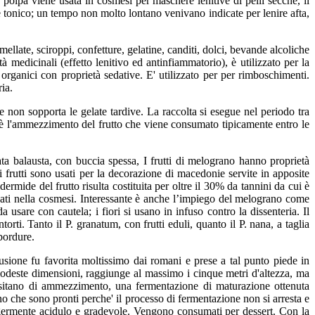
La polpa viene usata in cosmesi per maschere lenitive di pelli secche, il
te e tonico; un tempo non molto lontano venivano indicate per lenire afta,
ellate, sciroppi, confetture, gelatine, canditi, dolci, bevande alcoliche
 medicinali (effetto lenitivo ed antinfiammatorio), è utilizzato per la
organici con proprietà sedative. E' utilizzato per per rimboschimenti.
ria.
e non sopporta le gelate tardive. La raccolta si esegue nel periodo tra
oè l'ammezzimento del frutto che viene consumato tipicamente entro le
ta balausta, con buccia spessa, I frutti di melograno hanno proprietà
 frutti sono usati per la decorazione di macedonie servite in apposite
dermide del frutto risulta costituita per oltre il 30% da tannini da cui è
lizzati nella cosmesi. Interessante è anche l’impiego del melograno come
a usare con cautela; i fiori si usano in infuso contro la dissenteria. Il
ti. Tanto il P. granatum, con frutti eduli, quanto il P. nana, a taglia
 bordure.
fusione fu favorita moltissimo dai romani e prese a tal punto piede in
odeste dimensioni, raggiunge al massimo i cinque metri d'altezza, ma
essitano di ammezzimento, una fermentazione di maturazione ottenuta
ano che sono pronti perche' il processo di fermentazione non si arresta e
eggermente acidulo e gradevole. Vengono consumati per dessert. Con la