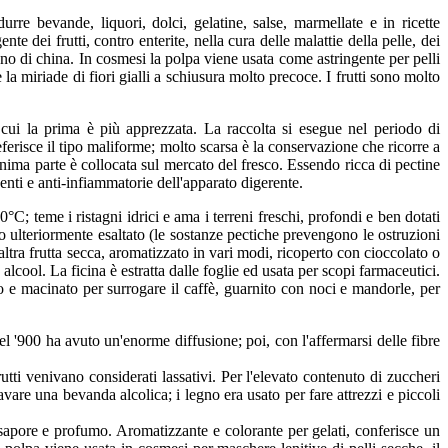
rre bevande, liquori, dolci, gelatine, salse, marmellate e in ricette
 dei frutti, contro enterite, nella cura delle malattie della pelle, dei
gno di china. In cosmesi la polpa viene usata come astringente per pelli
 la miriade di fiori gialli a schiusura molto precoce. I frutti sono molto
 cui la prima è più apprezzata. La raccolta si esegue nel periodo di
eferisce il tipo maliforme; molto scarsa è la conservazione che ricorre a
inima parte è collocata sul mercato del fresco. Essendo ricca di pectine
nti e anti-infiammatorie dell'apparato digerente.
0°C; teme i ristagni idrici e ama i terreni freschi, profondi e ben dotati
ato ulteriormente esaltato (le sostanze pectiche prevengono le ostruzioni
altra frutta secca, aromatizzato in vari modi, ricoperto con cioccolato o
 alcool. La ficina è estratta dalle foglie ed usata per scopi farmaceutici.
ato e macinato per surrogare il caffè, guarnito con noci e mandorle, per
el '900 ha avuto un'enorme diffusione; poi, con l'affermarsi delle fibre
tti venivano considerati lassativi. Per l'elevato contenuto di zuccheri
avare una bevanda alcolica; i legno era usato per fare attrezzi e piccoli
ra sapore e profumo. Aromatizzante e colorante per gelati, conferisce un