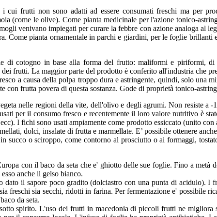
 i cui frutti non sono adatti ad essere consumati freschi ma per produ
ia (come le olive). Come pianta medicinale per l'azione tonico-astringente
ermogli venivano impiegati per curare la febbre con azione analoga al le
ura. Come pianta ornamentale in parchi e giardini, per le foglie brillanti e
 di cotogno in base alla forma del frutto: maliformi e piriformi, di
 dei frutti. La maggior parte del prodotto è conferito all'industria che pr
fresco a causa della polpa troppo dura e astringente, quindi, solo una m
con frutta povera di questa sostanza. Gode di proprietà tonico-astringe
egeta nelle regioni della vite, dell'olivo e degli agrumi. Non resiste a -1
o usati per il consumo fresco e recentemente il loro valore nutritivo è st
i, ecc). I fichi sono usati ampiamente come prodotto essiccato (unito con 
mellati, dolci, insalate di frutta e marmellate. E’ possibile ottenere anche
mato in succo o sciroppo, come contorno al prosciutto o ai formaggi, tost
uropa con il baco da seta che e' ghiotto delle sue foglie. Fino a metà d
 esso anche il gelso bianco.
dato il sapore poco gradito (dolciastro con una punta di acidulo). I fru
a freschi sia secchi, ridotti in farina. Per fermentazione e' possibile ric
 baco da seta.
 sotto spirito. L'uso dei frutti in macedonia di piccoli frutti ne miglio