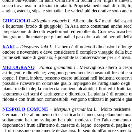
colore blu-violetto. In Italia Centrale e in Sicilia il M. nigra è allev
succo trova uso in in lozioni idratanti. Proprietà medicinali di frutti, 
angina, astenia, stipsi e stomatite. Le varietà più decorative sono anche
GIUGGIOLO
–
Zizyphus vulgaris L.
Albero alto 6-7 metri, dall'aspet
e liquorose (brodo di giuggiole). In Asia sono consumati anche secchi 
preparazione di decotti espettorranti ed emollienti. Cosmesi: mascher
Integratore alimentare per gli animali al pascolo in alcuni periodi dell'
KAKI
–
Diospyros kaki L.
L'albero è di notevoli dimensioni e longev
ottobre e novembre e deve considerare il completo viraggio della buc
prime settimane di gennaio; è possibile la conservazione per 2-4 mesi.
MELOGRANO
-
Punica granatum L.
Meraviglioso albero o cespug
astringenti e diuretiche; vengono generalmente consumati freschi e so
coppe. I frutti, inoltre, possono essere utilizzati nell’industria conser
possibile ricavare un colorante giallo impiegato nell’artigianato degli
pianta medicinale; la corteccia contiene alcaloidi, i fiori ed i frutti 
tegumento dei semi è astringente e diuretico. La pianta è di grande ef
ridotta e con frutti non commestibili, vengono utilizzati in parchi e gia
NESPOLO COMUNE
–
Mespilus germanica L.
Molto resistente a
Germania che al momento di classificarla Linneo, sospettandone una 
solitamente ha uno sviluppo ben piu' modesto. Per l'alto contenuto
deponendo i frutti all'interno di cassette di legno, ricoperte di paglia
i frutti possono rapidamente degradarsi. In seguito all'ammezzimento