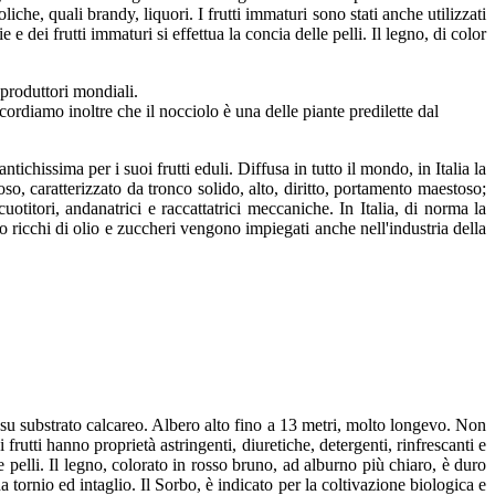
che, quali brandy, liquori. I frutti immaturi sono stati anche utilizzati
e dei frutti immaturi si effettua la concia delle pelli. Il legno, di color
i produttori mondiali.
rdiamo inoltre che il nocciolo è una delle piante predilette dal
ichissima per i suoi frutti eduli. Diffusa in tutto il mondo, in Italia la
so, caratterizzato da tronco solido, alto, diritto, portamento maestoso;
otitori, andanatrici e raccattatrici meccaniche. In Italia, di norma la
sono ricchi di olio e zuccheri vengono impiegati anche nell'industria della
te su substrato calcareo. Albero alto fino a 13 metri, molto longevo. Non
rutti hanno proprietà astringenti, diuretiche, detergenti, rinfrescanti e
e pelli. Il legno, colorato in rosso bruno, ad alburno più chiaro, è duro
da tornio ed intaglio. Il Sorbo, è indicato per la coltivazione biologica e