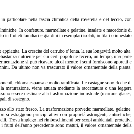
n particolare nella fascia climatica della roverella e del leccio, con
lminiche. In confetture, marmellate e gelatine, insalate e macedonie di
 in frutteti familiari e giardini in esemplari isolati, in filari o innestato
ppiattita. La crescita del carrubo e' lenta, la sua longevità molto alta,
bbastanza nutriente per cui certi popoli ne fecero, un tempo, una parte
fermentazione si può ricavare alcol mentre i semi forniscono appretti e
nnini. Da ultimo non va trascurato il valore ornamentale della pianta,
mponenti, chioma espansa e molto ramificata. Le castagne sono ricche di
 la maturazione, viene attuata mediante la raccattatura o una leggera
ssono essere destinate alla trasformazione industriale (marrons glaces,
pali di sostegno.
zo allo stato fresco. La trasformazione prevede: marmellate, gelatine,
ri si estraggono principi attivi con proprietà astringenti, antisettiche,
pelli. Trova impiego nei rimboschimenti per scopi ambientali, protettivi
 i frutti dell'anno precedente sono maturi, il valore ornamentale della