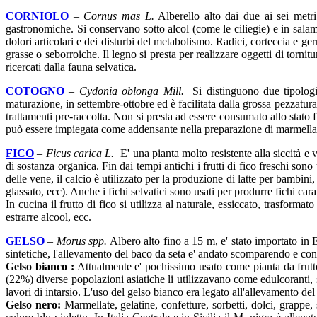
CORNIOLO
–
Cornus mas L.
Alberello alto dai due ai sei metri
gastronomiche. Si conservano sotto alcol (come le ciliegie) e in salamo
dolori articolari e dei disturbi del metabolismo. Radici, corteccia e g
grasse o seborroiche. Il legno si presta per realizzare oggetti di tornit
ricercati dalla fauna selvatica.
COTOGNO
–
Cydonia oblonga Mill.
Si distinguono due tipologie
maturazione, in settembre-ottobre ed è facilitata dalla grossa pezzatura
trattamenti pre-raccolta. Non si presta ad essere consumato allo stato 
può essere impiegata come addensante nella preparazione di marmellate 
FICO
–
Ficus carica L.
E' una pianta molto resistente alla siccità e v
di sostanza organica. Fin dai tempi antichi i frutti di fico freschi son
delle vene, il calcio è utilizzato per la produzione di latte per bambin
glassato, ecc). Anche i fichi selvatici sono usati per produrre fichi cara
In cucina il frutto di fico si utilizza al naturale, essiccato, trasfor
estrarre alcool, ecc.
GELSO
–
Morus spp.
Albero alto fino a 15 m, e' stato importato in E
sintetiche, l'allevamento del baco da seta e' andato scomparendo e con
Gelso bianco :
Attualmente e' pochissimo usato come pianta da frutto 
(22%) diverse popolazioni asiatiche li utilizzavano come edulcoranti, si
lavori di intarsio. L'uso del gelso bianco era legato all'allevamento del
Gelso nero:
Marmellate, gelatine, confetture, sorbetti, dolci, grappe,