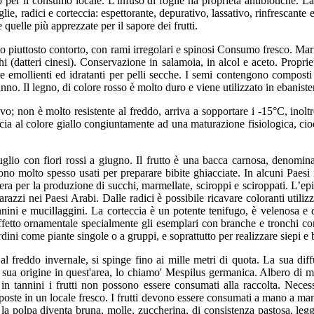
ato per il consumo locale. L'infuso di foglie ha proprietà antibiotiche. 
foglie, radici e corteccia: espettorante, depurativo, lassativo, rinfrescan
 quelle più apprezzate per il sapore dei frutti.
to piuttosto contorto, con rami irregolari e spinosi Consumo fresco. Marm
(datteri cinesi). Conservazione in salamoia, in alcol e aceto. Proprietà
e emollienti ed idratanti per pelli secche. I semi contengono composti 
anno. Il legno, di colore rosso è molto duro e viene utilizzato in ebaniste
o; non è molto resistente al freddo, arriva a sopportare i -15°C, inoltr
cia al colore giallo congiuntamente ad una maturazione fisiologica, ci
lio con fiori rossi a giugno. Il frutto è una bacca carnosa, denomina
no molto spesso usati per preparare bibite ghiacciate. In alcuni Paesi i
viera per la produzione di succhi, marmellate, sciroppi e sciroppati. L’epi
 arazzi nei Paesi Arabi. Dalle radici è possibile ricavare coloranti uti
tannini e mucillaggini. La corteccia è un potente tenifugo, è velenosa e d
fetto ornamentale specialmente gli esemplari con branche e tronchi contor
rdini come piante singole o a gruppi, e soprattutto per realizzare siepi e
l freddo invernale, si spinge fino ai mille metri di quota. La sua dif
sua origine in quest'area, lo chiamo' Mespilus germanica. Albero di m
 in tannini i frutti non possono essere consumati alla raccolta. Nec
 e poste in un locale fresco. I frutti devono essere consumati a mano a m
 la polpa diventa bruna, molle, zuccherina, di consistenza pastosa, l