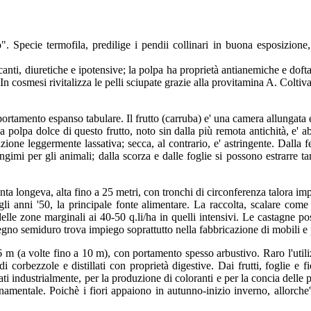
. Specie termofila, predilige i pendii collinari in buona esposizione, i
anti, diuretiche e ipotensive; la polpa ha proprietà antianemiche e dofta
In cosmesi rivitalizza le pelli sciupate grazie alla provitamina A. Coltivato
rtamento espanso tabulare. Il frutto (carruba) e' una camera allungata e a
a polpa dolce di questo frutto, noto sin dalla più remota antichità, e' a
azione leggermente lassativa; secca, al contrario, e' astringente. Dalla 
imi per gli animali; dalla scorza e dalle foglie si possono estrarre ta
nta longeva, alta fino a 25 metri, con tronchi di circonferenza talora i
i anni '50, la principale fonte alimentare. La raccolta, scalare come
lle zone marginali ai 40-50 q.li/ha in quelli intensivi. Le castagne po
legno semiduro trova impiego soprattutto nella fabbricazione di mobili e 
m (a volte fino a 10 m), con portamento spesso arbustivo. Raro l'utiliz
 corbezzole e distillati con proprietà digestive. Dai frutti, foglie e fio
ati industrialmente, per la produzione di coloranti e per la concia delle 
ornamentale. Poichè i fiori appaiono in autunno-inizio inverno, allorche'