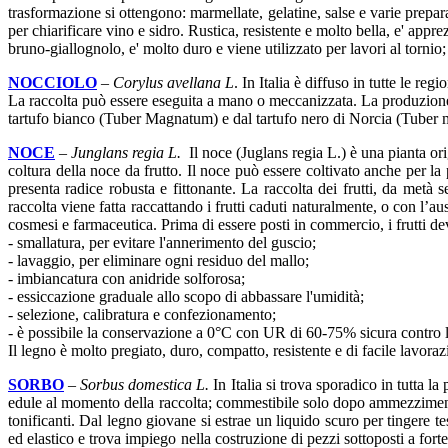
trasformazione si ottengono: marmellate, gelatine, salse e varie prepara
per chiarificare vino e sidro. Rustica, resistente e molto bella, e' appre
bruno-giallognolo, e' molto duro e viene utilizzato per lavori al tornio
NOCCIOLO
–
Corylus avellana L
. In Italia è diffuso in tutte le reg
La raccolta può essere eseguita a mano o meccanizzata. La produzione d
tartufo bianco (Tuber Magnatum) e dal tartufo nero di Norcia (Tuber
NOCE
–
Junglans regia L.
Il noce (Juglans regia L.) è una pianta orig
coltura della noce da frutto. Il noce può essere coltivato anche per la
presenta radice robusta e fittonante. La raccolta dei frutti, da metà 
raccolta viene fatta raccattando i frutti caduti naturalmente, o con l’aus
cosmesi e farmaceutica. Prima di essere posti in commercio, i frutti de
- smallatura, per evitare l'annerimento del guscio;
- lavaggio, per eliminare ogni residuo del mallo;
- imbiancatura con anidride solforosa;
- essiccazione graduale allo scopo di abbassare l'umidità;
- selezione, calibratura e confezionamento;
- è possibile la conservazione a 0°C con UR di 60-75% sicura contro l
Il legno è molto pregiato, duro, compatto, resistente e di facile lavoraz
SORBO
–
Sorbus domestica L.
In Italia si trova sporadico in tutta l
edule al momento della raccolta; commestibile solo dopo ammezzimento. Si
tonificanti. Dal legno giovane si estrae un liquido scuro per tingere te
ed elastico e trova impiego nella costruzione di pezzi sottoposti a forte 